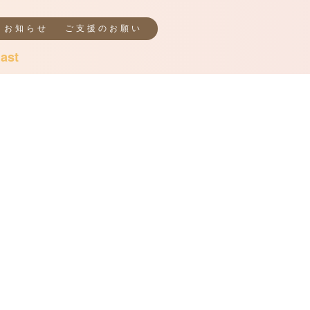
お知らせ
ご支援のお願い
ast
NPO法人 ピンクケアブレスト
がん患者とご家族の皆様の希望のある未来のため
、、、
たちピンクケアブレストのメンバーは乳がん体験
です。みんな「泣いて」「悲しみ」「悩み」「不
」になりました。乳がんの告知をされた、そのと
からあなたに寄り添い、少しでも力になれたらと
思いで活動しています。