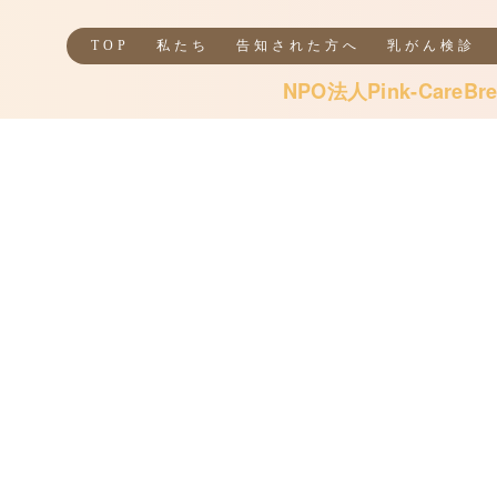
TOP
私たち
告知された方へ
乳がん検診
NPO法人Pink-CareBre
乳
に
私
者
安
き
の